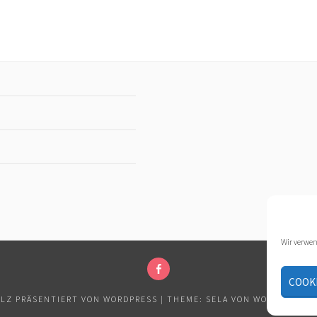
Wir verwen
COOKI
BAUDEKORATION
GNAS
LZ PRÄSENTIERT VON WORDPRESS
|
THEME: SELA VON
WORDPRESS.