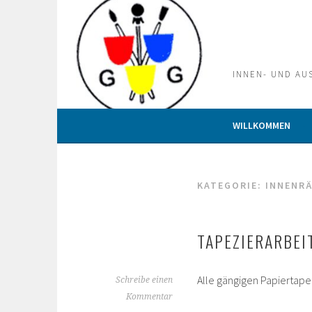
Springe
zum
Inhalt
INNEN- UND AU
WILLKOMMEN
KATEGORIE:
INNENR
TAPEZIERARBEI
Alle gängigen Papiertapet
Schreibe einen
Kommentar