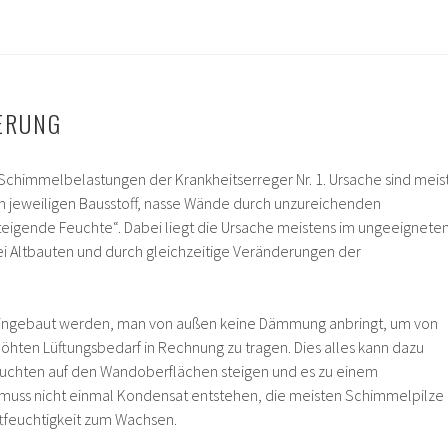
ERUNG
d Schimmelbelastungen der Krankheitserreger Nr. 1. Ursache sind meis
m jeweiligen Bausstoff, nasse Wände durch unzureichenden
eigende Feuchte“. Dabei liegt die Ursache meistens im ungeeignete
Altbauten und durch gleichzeitige Veränderungen der
eingebaut werden, man von außen keine Dämmung anbringt, um von
höhten Lüftungsbedarf in Rechnung zu tragen. Dies alles kann dazu
feuchten auf den Wandoberflächen steigen und es zu einem
muss nicht einmal Kondensat entstehen, die meisten Schimmelpilze
tfeuchtigkeit zum Wachsen.