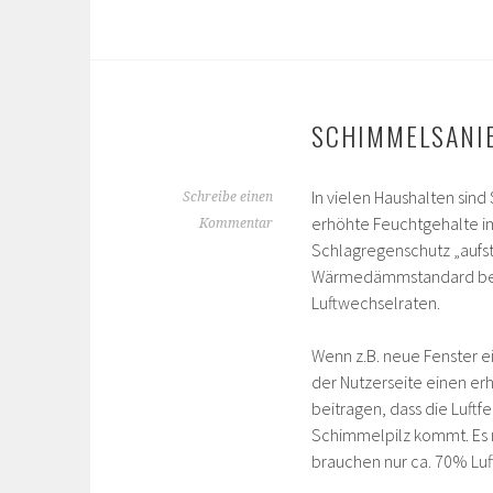
SCHIMMELSANI
In vielen Haushalten sin
Schreibe einen
erhöhte Feuchtgehalte i
Kommentar
Schlagregenschutz „aufst
Wärmedämmstandard bei 
Luftwechselraten.
Wenn z.B. neue Fenster 
der Nutzerseite einen er
beitragen, dass die Luft
Schimmelpilz kommt. Es 
brauchen nur ca. 70% Luf