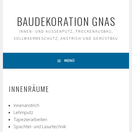
Springe
zum
BAUDEKORATION GNAS
Inhalt
INNEN- UND AUSSENPUTZ, TROCKENAUSBAU, V
OLLWAERMESCHUTZ, ANSTRICH UND GERÜSTBAU
MENÜ
INNENRÄUME
Innenanstrich
Lehmputz
Tapezierarbeiten
Spachtel- und Lasurtechnik